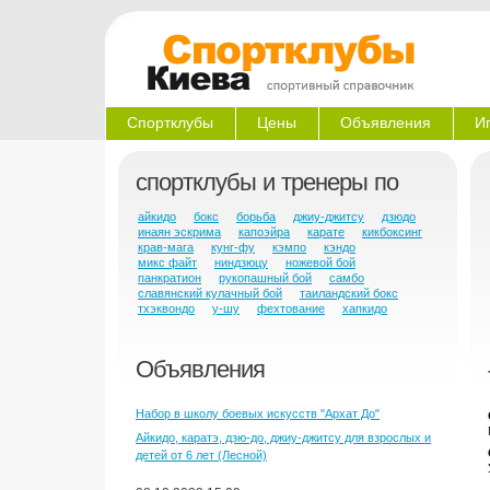
Спортклубы
Цены
Объявления
И
спортклубы и тренеры по
айкидо
бокс
борьба
джиу-джитсу
дзюдо
инаян эскрима
капоэйра
карате
кикбоксинг
крав-мага
кунг-фу
кэмпо
кэндо
микс файт
ниндзюцу
ножевой бой
панкратион
рукопашный бой
самбо
славянский кулачный бой
таиландский бокс
тхэквондо
у-шу
фехтование
хапкидо
Объявления
Набор в школу боевых искусств "Архат До"
Айкидо, каратэ, дзю-до, джиу-джитсу для взрослых и
детей от 6 лет (Лесной)