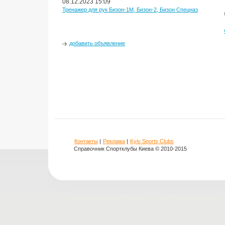
08.12.2023 15:09
Тренажер для рук Бизон-1М, Бизон-2, Бизон Спецназ
добавить объявление
Контакты
|
Реклама
|
Kyiv Sports Clubs
Справочник Спортклубы Киева © 2010-2015