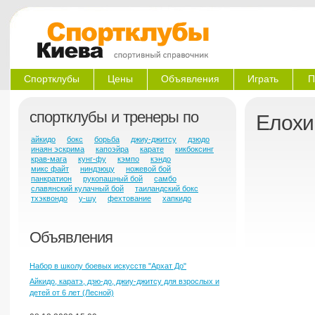
Спортклубы
Цены
Объявления
Играть
П
спортклубы и тренеры по
Елохи
айкидо
бокс
борьба
джиу-джитсу
дзюдо
инаян эскрима
капоэйра
карате
кикбоксинг
крав-мага
кунг-фу
кэмпо
кэндо
микс файт
ниндзюцу
ножевой бой
панкратион
рукопашный бой
самбо
славянский кулачный бой
таиландский бокс
тхэквондо
у-шу
фехтование
хапкидо
Объявления
Набор в школу боевых искусств "Архат До"
Айкидо, каратэ, дзю-до, джиу-джитсу для взрослых и
детей от 6 лет (Лесной)