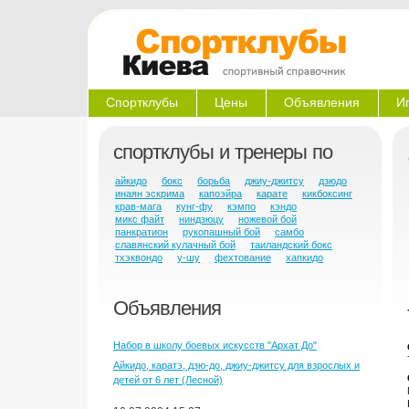
Спортклубы
Цены
Объявления
И
спортклубы и тренеры по
айкидо
бокс
борьба
джиу-джитсу
дзюдо
инаян эскрима
капоэйра
карате
кикбоксинг
крав-мага
кунг-фу
кэмпо
кэндо
микс файт
ниндзюцу
ножевой бой
панкратион
рукопашный бой
самбо
славянский кулачный бой
таиландский бокс
тхэквондо
у-шу
фехтование
хапкидо
Объявления
Набор в школу боевых искусств "Архат До"
Айкидо, каратэ, дзю-до, джиу-джитсу для взрослых и
детей от 6 лет (Лесной)