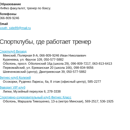
Образование
ИнФиз факультет, тренер по боксу.
Телефоны
066-809-9246
Email
south_side89@mail.ru
Спортклубы, где работает тренер
Спортклуб Визард
Минский
, Полярная 8-А, 066-809-9246 Иван Николаевич
Куреневка
, ул. Фрунзе 109, 050-577-5882
Оболонь
, просп. Оболонский 16д (школа 29), 096-809-7217, 063-813-6413
Первомайский
, ул. Ереванская 20 (школа 166), 098-834-9056
Шевченковский (центр)
, Дмитриевская 39, 050-577-5882
Фитнес-клуб Колизей
Осокорки
, Руденко Ларисы, 6а, 8 этаж (офисный центр), 585-2277
Фаворит VIP клуб
Липки
, Музейный переулок 6, 278-3338
Спортивно-оздоровительный клуб Фитнес Класс
Оболонь
, Маршала Тимошенко, 13-а (метро Минская), 569-2517, 536-1925