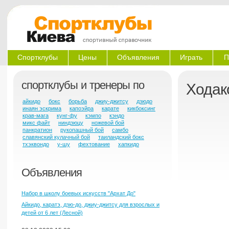
Спортклубы
Цены
Объявления
Играть
П
спортклубы и тренеры по
Ходак
айкидо
бокс
борьба
джиу-джитсу
дзюдо
инаян эскрима
капоэйра
карате
кикбоксинг
крав-мага
кунг-фу
кэмпо
кэндо
микс файт
ниндзюцу
ножевой бой
панкратион
рукопашный бой
самбо
славянский кулачный бой
таиландский бокс
тхэквондо
у-шу
фехтование
хапкидо
Объявления
Набор в школу боевых искусств "Архат До"
Айкидо, каратэ, дзю-до, джиу-джитсу для взрослых и
детей от 6 лет (Лесной)