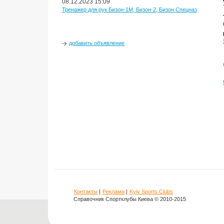
08.12.2023 15:09
Тренажер для рук Бизон-1М, Бизон-2, Бизон Спецназ
добавить объявление
Контакты
|
Реклама
|
Kyiv Sports Clubs
Справочник Спортклубы Киева © 2010-2015