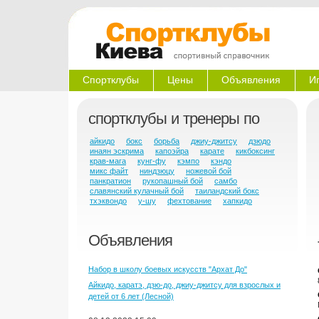
Спортклубы
Цены
Объявления
И
спортклубы и тренеры по
айкидо
бокс
борьба
джиу-джитсу
дзюдо
инаян эскрима
капоэйра
карате
кикбоксинг
крав-мага
кунг-фу
кэмпо
кэндо
микс файт
ниндзюцу
ножевой бой
панкратион
рукопашный бой
самбо
славянский кулачный бой
таиландский бокс
тхэквондо
у-шу
фехтование
хапкидо
Объявления
Набор в школу боевых искусств "Архат До"
Айкидо, каратэ, дзю-до, джиу-джитсу для взрослых и
детей от 6 лет (Лесной)