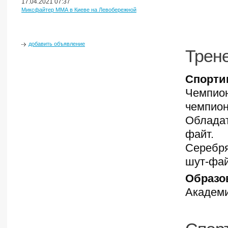
17.04.2021 07:37
Миксфайтер ММА в Киеве на Левобережной
добавить объявление
Трен
Спорти
Чемпион
чемпион
Обладат
файт.
Серебря
шут-фай
Образо
Академ