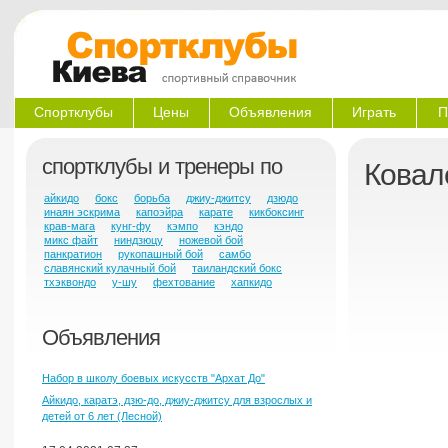
Спортклубы
Цены
Объявления
Играть
П
спортклубы и тренеры по
Ковал
айкидо
бокс
борьба
джиу-джитсу
дзюдо
инаян эскрима
капоэйра
карате
кикбоксинг
крав-мага
кунг-фу
кэмпо
кэндо
микс файт
ниндзюцу
ножевой бой
панкратион
рукопашный бой
самбо
славянский кулачный бой
таиландский бокс
тхэквондо
у-шу
фехтование
хапкидо
Объявления
Набор в школу боевых искусств "Архат До"
Айкидо, каратэ, дзю-до, джиу-джитсу для взрослых и
детей от 6 лет (Лесной)