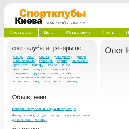
Спортклубы
Цены
Объявления
Играть
П
спортклубы и тренеры по
Олег 
айкидо
бокс
борьба
джиу-джитсу
дзюдо
инаян эскрима
капоэйра
карате
кикбоксинг
крав-мага
кунг-фу
кэмпо
кэндо
микс файт
ниндзюцу
ножевой бой
панкратион
рукопашный бой
самбо
славянский кулачный бой
таиландский бокс
тхэквондо
у-шу
фехтование
хапкидо
Объявления
Набор в школу боевых искусств "Архат До"
Айкидо, каратэ, дзю-до, джиу-джитсу для взрослых и
детей от 6 лет (Лесной)