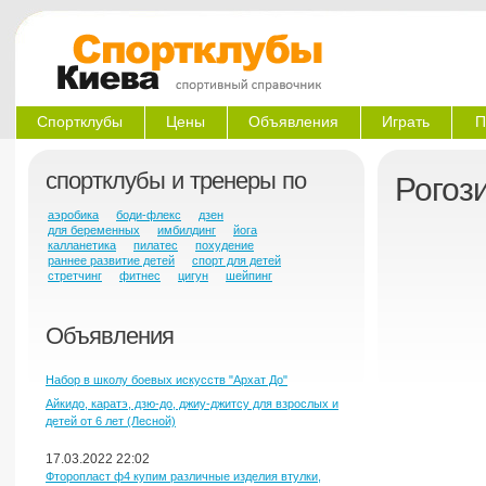
Спортклубы
Цены
Объявления
Играть
П
спортклубы и тренеры по
Рогоз
аэробика
боди-флекс
дзен
для беременных
имбилдинг
йога
калланетика
пилатес
похудение
раннее развитие детей
спорт для детей
стретчинг
фитнес
цигун
шейпинг
Объявления
Набор в школу боевых искусств "Архат До"
Айкидо, каратэ, дзю-до, джиу-джитсу для взрослых и
детей от 6 лет (Лесной)
17.03.2022 22:02
Фторопласт ф4 купим различные изделия втулки,