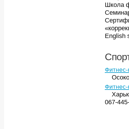
Школа ф
Семинар
Сертифи
«коррек
English 
Спорт
Фитнес-
Осоко
Фитнес-
Харьк
067-445