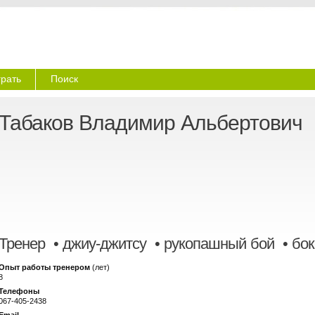
грать
Поиск
Табаков Владимир Альбертович
Тренер
• джиу-джитсу • рукопашный бой • бок
Опыт работы тренером
(лет)
8
Телефоны
067-405-2438