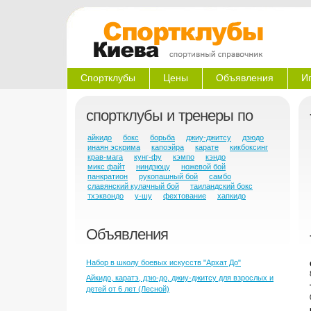
Спортклубы
Цены
Объявления
И
спортклубы и тренеры по
айкидо
бокс
борьба
джиу-джитсу
дзюдо
инаян эскрима
капоэйра
карате
кикбоксинг
крав-мага
кунг-фу
кэмпо
кэндо
микс файт
ниндзюцу
ножевой бой
панкратион
рукопашный бой
самбо
славянский кулачный бой
таиландский бокс
тхэквондо
у-шу
фехтование
хапкидо
Объявления
Набор в школу боевых искусств "Архат До"
Айкидо, каратэ, дзю-до, джиу-джитсу для взрослых и
детей от 6 лет (Лесной)