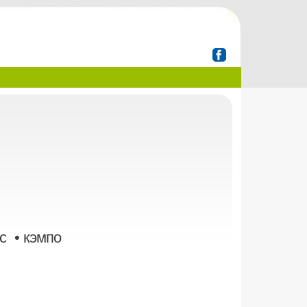
с • кэмпо