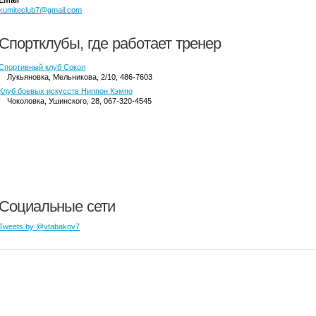
Email
kumiteclub7@gmail.com
Спортклубы, где работает тренер
Спортивный клуб Сокол
Лукьяновка
, Мельникова, 2/10, 486-7603
Клуб боевых искусств Ниппон Кэмпо
Чоколовка
, Ушинского, 28, 067-320-4545
Социальные сети
Tweets by @vtabakov7