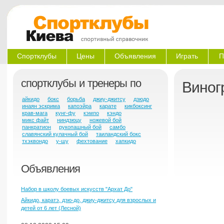
Спортклубы
Цены
Объявления
Играть
П
спортклубы и тренеры по
Виног
айкидо
бокс
борьба
джиу-джитсу
дзюдо
инаян эскрима
капоэйра
карате
кикбоксинг
крав-мага
кунг-фу
кэмпо
кэндо
микс файт
ниндзюцу
ножевой бой
панкратион
рукопашный бой
самбо
славянский кулачный бой
таиландский бокс
тхэквондо
у-шу
фехтование
хапкидо
Объявления
Набор в школу боевых искусств "Архат До"
Айкидо, каратэ, дзю-до, джиу-джитсу для взрослых и
детей от 6 лет (Лесной)