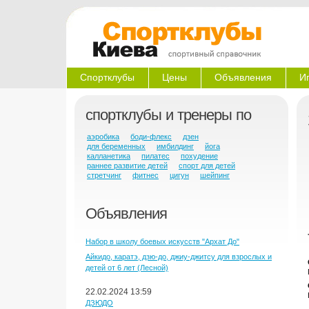
Спортклубы
Цены
Объявления
И
спортклубы и тренеры по
аэробика
боди-флекс
дзен
для беременных
имбилдинг
йога
калланетика
пилатес
похудение
раннее развитие детей
спорт для детей
стретчинг
фитнес
цигун
шейпинг
Объявления
Набор в школу боевых искусств "Архат До"
Айкидо, каратэ, дзю-до, джиу-джитсу для взрослых и
детей от 6 лет (Лесной)
22.02.2024 13:59
ДЗЮДО