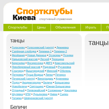
Спортклубы
Цены
Объявления
Играть
П
танцы
танцы
•
•
•
Голосеево
Голосеевский (центр)
Демиевка
•
•
•
Сапёрная слободка
Теремки-1
Теремки-2
•
•
•
•
Феофания
Новая Дарница
Осокорки
Позняки
•
•
•
Харьковский массив
Лесной
Троещина
•
•
•
•
Березняки
Воскресенка
ДВРЗ
Комсомольский
•
•
•
Левобережный массив
Радужный
Русановка
•
•
•
•
Соцгород
Вышгородский
Минский
Оболонь
•
•
•
•
Петровка
Пуща-Водица
Липки
Печерск
•
•
•
Печерский (центр)
Виноградарь
Куреневка
•
•
•
•
Подол
Академгородок
Беличи
Борщаговка
•
•
•
Новобеличи
Святошино
Южная Борщаговка
•
•
•
•
Отрадный
Первомайский
Соломенка
Чоколовка
•
•
•
•
•
Шулявка
КПИ
Лукьяновка
Нивки
Сырец
•
•
Татарка
Шевченковский (центр)
Беличи