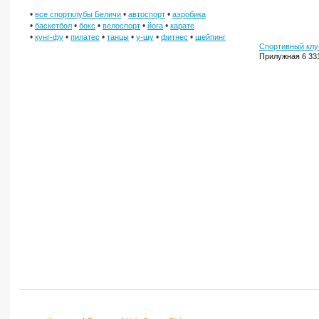
•
•
•
все спортклубы Беличи
автоспорт
аэробика
•
•
•
•
•
баскетбол
бокс
велоспорт
йога
карате
•
•
•
•
•
•
кунг-фу
пилатес
танцы
у-шу
фитнес
шейпинг
Спортивный клу
Прилужная 6
33