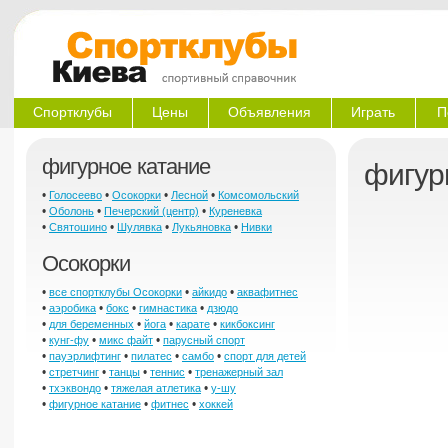
Спортклубы
Цены
Объявления
Играть
П
фигурное катание
фигур
•
•
•
•
Голосеево
Осокорки
Лесной
Комсомольский
•
•
•
Оболонь
Печерский (центр)
Куреневка
•
•
•
•
Святошино
Шулявка
Лукьяновка
Нивки
Осокорки
•
•
•
все спортклубы Осокорки
айкидо
аквафитнес
•
•
•
•
аэробика
бокс
гимнастика
дзюдо
•
•
•
•
для беременных
йога
карате
кикбоксинг
•
•
•
кунг-фу
микс файт
парусный спорт
•
•
•
•
пауэрлифтинг
пилатес
самбо
спорт для детей
•
•
•
•
стретчинг
танцы
теннис
тренажерный зал
•
•
•
тхэквондо
тяжелая атлетика
у-шу
•
•
•
фигурное катание
фитнес
хоккей