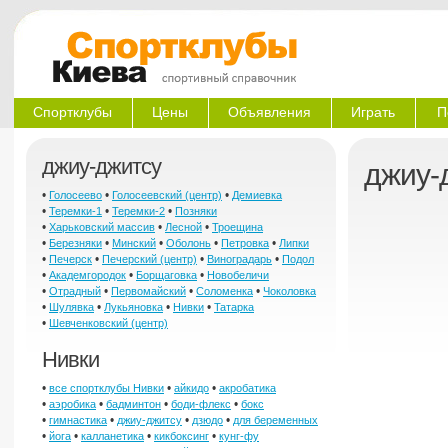
Спортклубы
Цены
Объявления
Играть
П
джиу-джитсу
джиу-
•
•
•
Голосеево
Голосеевский (центр)
Демиевка
•
•
•
Теремки-1
Теремки-2
Позняки
•
•
•
Харьковский массив
Лесной
Троещина
•
•
•
•
•
Березняки
Минский
Оболонь
Петровка
Липки
•
•
•
•
Печерск
Печерский (центр)
Виноградарь
Подол
•
•
•
Академгородок
Борщаговка
Новобеличи
•
•
•
•
Отрадный
Первомайский
Соломенка
Чоколовка
•
•
•
•
Шулявка
Лукьяновка
Нивки
Татарка
•
Шевченковский (центр)
Нивки
•
•
•
все спортклубы Нивки
айкидо
акробатика
•
•
•
•
аэробика
бадминтон
боди-флекс
бокс
•
•
•
•
гимнастика
джиу-джитсу
дзюдо
для беременных
•
•
•
•
йога
калланетика
кикбоксинг
кунг-фу