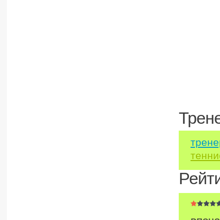
Трен
трене
тенни
Рейт