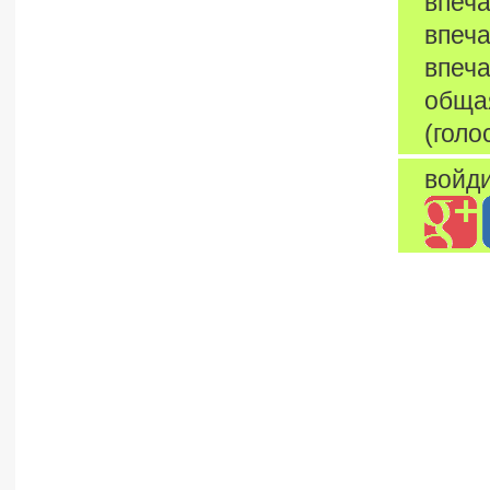
впеча
впеча
впеча
обща
(голо
войди