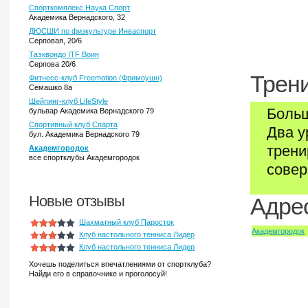
Спорткомплекс Наука Спорт
Академика Вернадского, 32
ДЮСШИ по физкультуре Инваспорт
Серповая, 20/6
Таэквондо ITF Воин
Серпова 20/6
Трени
Фитнесс-клуб Freemotion (Фримоушн)
Семашко 8а
Шейпинг-клуб LifeStyle
Больш
бульвар Академика Вернадского 79
Спортивный клуб Спарта
Два у
бул. Академика Вернадского 79
трени
Академгородок
все спортклубы Академгородок
совер
Новые отзывы
Адрес
Шахматный клуб Паросток
Академгородок
Клуб настольного тенниса Лидер
Клуб настольного тенниса Лидер
Хочешь поделиться впечатлениями от спортклуба?
Найди его в справочнике и проголосуй!