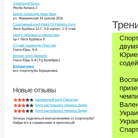
Спортклуб Кросс
Якуба Коласа 2
Центр тхеквондо Киев-Квон
ул. Жмеринская 34 (школа 253)
Трени
Спортивный клуб Flight Of Fighters Gym
Леся Курбаса 12-Г, 3-й корпус, 1-й этаж
Центр здоровья и гимнастики
Спорт
пр-т Леся Курбаса 8
двумя
Студия таэквондо Престиж
Гната Юры, 9-А
Юрием
Фитнес-клуб Джерело
Гната Юры 9-А (ТЦ Колибрис)
содей
Борщаговка
все спортклубы Борщаговка
Воспи
призе
Новые отзывы
чемпи
Шахматный клуб Паросток
Вален
Клуб настольного тенниса Лидер
Клуб настольного тенниса Лидер
Украи
Хочешь поделиться впечатлениями от спортклуба?
Украи
Найди его в справочнике и проголосуй!
Спарт