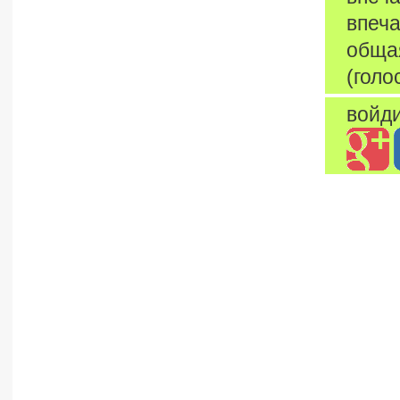
впеча
обща
(голо
войди