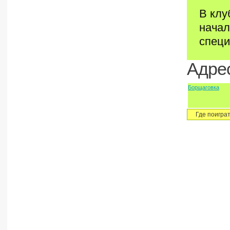
В клу
начал
спец
Адрес
Борщаговка
Где поигра