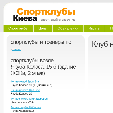
Спортклубы
Цены
Объявления
Играть
П
спортклубы и тренеры по
Клуб 
•
теннис
спортклубы возле
Якуба Коласа, 15-б (здание
ЖЭКа, 2 этаж)
Фитнес-клуб Sport Star
Якуба Коласа 10 (ТЦ Континент)
Шейпинг клуб Red Line
Якуба Коласа 10
Фитнес клубы Мир Здоровья
Жмеринская 22-А
Фитнес клубы FitCurves
Петра Чаадаева 2