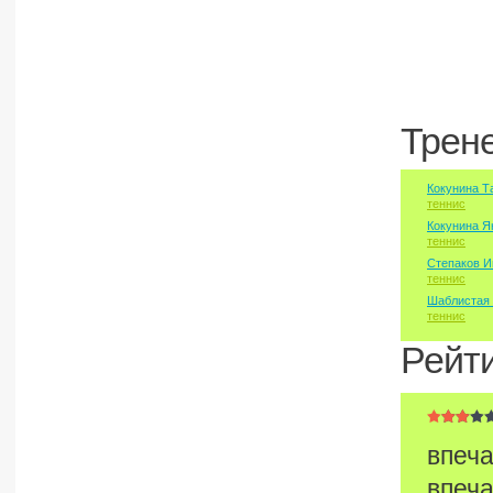
Трен
Кокунина Т
теннис
Кокунина Я
теннис
Степаков И
теннис
Шаблистая
теннис
Рейт
впеча
впеча