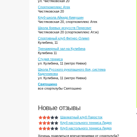
ул. Чистяковская 20
Спорткомплекс Атек
Чистяковская 20
Клуб-школа Айкидо Кимушин
Чистяковская 20, спорткомплекс Атек
Школа боевых искусств Пересвит
Чистяковская 20 (спорткомплекс Атэк)
Спортивный клуб Фитнес-Олимп
Кулибина, 11
Тренажерный зал на Кулибина
Кулибина 11
Студия тенниса
ул. Кулибина, 11 (метро Нивки)
Школа Русского рукопашного боя, система
Кадочникова
ул. Кулибина, 11 (метро Нивки)
Святошино
все спортклубы Святошино
Новые отзывы
Шахматный клуб Паросток
Клуб настольного тенниса Лидер
Клуб настольного тенниса Лидер
Хочешь поделиться впечатлениями от спортклуба?