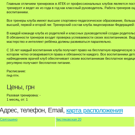
Главным отличием тренировок в АТЕК от профессиональных клубов является посто
тренирует и ведет их из года в год как классный руководитель. Работа тренеров 
воспитанники.
Все тренеры клуба имеют высшее спортивно-педагогическое образование, больши
высшей, первой и второй лиг. Тренерский состав клуба лицензирован Федерацией
В каждой команде клуба из родителей и классных руководителей создан родитель
В обязанности тренеров входит проверка успеваемости своих воспитанников. Вед
мастерство и интеллект ребёнка должны развиваться параллельно.
С 16 лет каждый воспитанник клуба получает право на бесплатную юридическую з
котором четко оговариваются права и обязанности каждого. Все воспитанники дет
наблюдением врачей клуб обеспечивает своим воспитанникам бесплатное медиц
регулярно получают бесплатное питание.
Расписание:
пнд-птн.
Цены, грн
Разовая тренировка: -
1 месяц, от: 1
Адрес, телефон, Email,
карта расположения
Святошино
Чистяковская 20