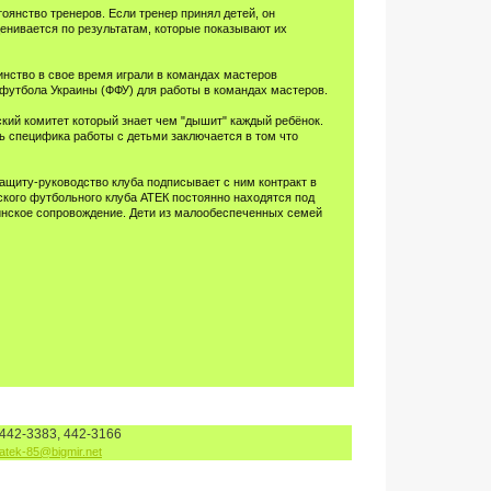
янство тренеров. Если тренер принял детей, он
оценивается по результатам, которые показывают их
нство в свое время играли в командах мастеров
 футбола Украины (ФФУ) для работы в командах мастеров.
ский комитет который знает чем "дышит" каждый ребёнок.
ь специфика работы с детьми заключается в том что
ащиту-руководство клуба подписывает с ним контракт в
ского футбольного клуба АТЕК постоянно находятся под
инское сопровождение. Дети из малообеспеченных семей
442-3383, 442-3166
atek-85@bigmir.net