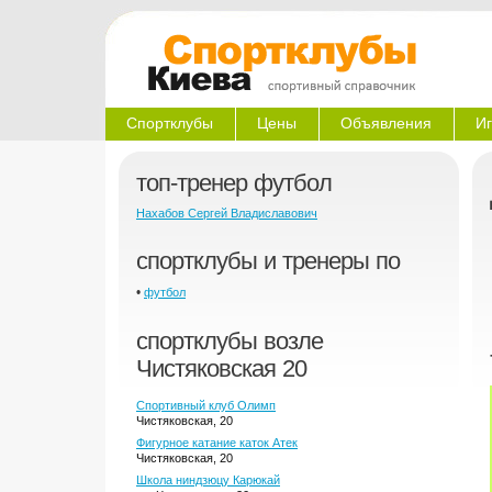
Спортклубы
Цены
Объявления
Иг
топ-тренер футбол
Нахабов Сергей Владиславович
спортклубы и тренеры по
•
футбол
спортклубы возле
Чистяковская 20
Спортивный клуб Олимп
Чистяковская, 20
Фигурное катание каток Атек
Чистяковская, 20
Школа ниндзюцу Карюкай