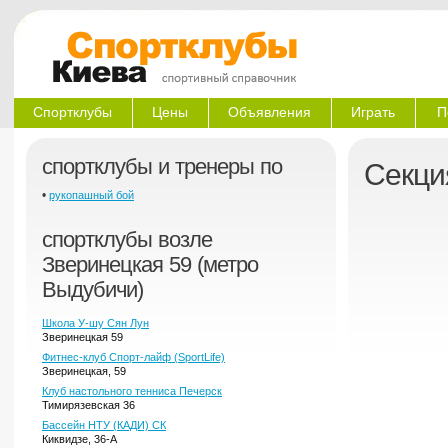
Спортклубы
Цены
Объявления
Играть
П
спортклубы и тренеры по
Секци
•
рукопашный бой
спортклубы возле
Зверинецкая 59 (метро
Выдубичи)
Школа У-шу Сян Лун
Зверинецкая 59
Фитнес-клуб Спорт-лайф (SportLife)
Зверинецкая, 59
Клуб настольного тенниса Печерск
Тимирязевская 36
Бассейн НТУ (КАДИ) СК
Киквидзе, 36-А