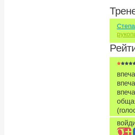
Трен
Степа
рукоп
Рейт
впеча
впеча
впеча
обща
(голо
войди