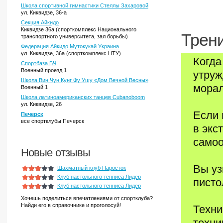
Школа спортивной гимнастики Стеллы Захаровой
ул. Киквидзе, 36-а
Секция Айкидо
Киквидзе 36а (спорткомплекс Национального
Трени
транспортного университета, зал борьбы)
Федерация Айкидо Мутокукай Украина
ул. Киквидзе, 36а (спорткомплекс НТУ)
Когда
Спортбаза БЧ
Военный проезд 1
утруж
Школа Вин Чун Кунг Фу Ушу «Дом Вечной Весны»
морал
Военный 1
Школа латиноамериканских танцев Cubanoboom
ул. Киквидзе, 26
Если 
Печерск
все спортклубы Печерск
в экс
самоо
Новые отзывы
Вы уз
Шахматный клуб Паросток
Клуб настольного тенниса Лидер
писто
Клуб настольного тенниса Лидер
Хочешь поделиться впечатлениями от спортклуба?
Найди его в справочнике и проголосуй!
Техни
техни