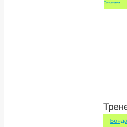
Соломенка
Трен
Бонда