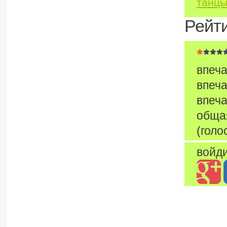
танц
Рейт
впеча
впеча
впеча
обща
(голо
войди