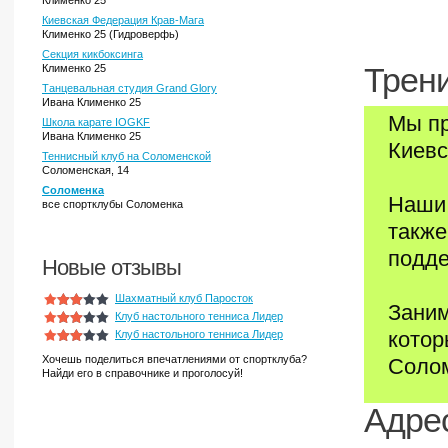
Клименко 25
Киевская Федерация Крав-Мага
Клименко 25 (Гидроверфь)
Секция кикбоксинга
Клименко 25
Трени
Танцевальная студия Grand Glory
Ивана Клименко 25
Мы пр
Школа карате IOGKF
Ивана Клименко 25
Киевс
Теннисный клуб на Соломенской
Соломенская, 14
Соломенка
Наши 
все спортклубы Соломенка
также
подде
Новые отзывы
Шахматный клуб Паросток
Заним
Клуб настольного тенниса Лидер
котор
Клуб настольного тенниса Лидер
Хочешь поделиться впечатлениями от спортклуба?
Солом
Найди его в справочнике и проголосуй!
Адрес