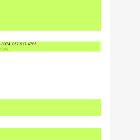
-8974, 067-917-4786
ev.ua