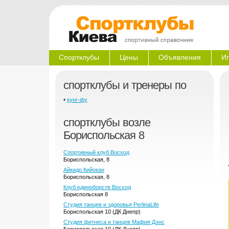
Спортклубы
Цены
Объявления
Иг
спортклубы и тренеры по
•
кунг-фу
спортклубы возле
Бориспольская 8
Спортивный клуб Восход
Бориспольская, 8
Айкидо Кийокан
Бориспольская, 8
Клуб единоборств Восход
Бориспольская 8
Студия танцев и здоровья PerlinaLife
Бориспольская 10 (ДК Днепр)
Студия фитнеса и танцев Мафия Дэнс