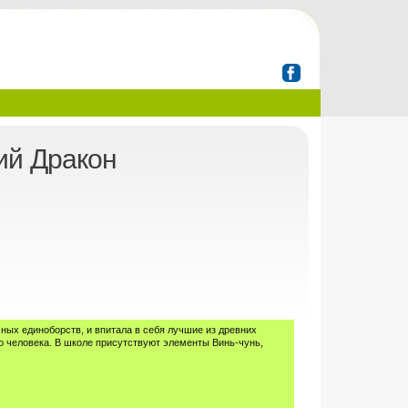
ий Дракон
ных единоборств, и впитала в себя лучшие из древних
го человека. В школе присутствуют элементы Винь-чунь,