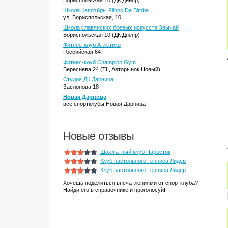
Бориспольская 10 (ДК Днепр)
Школа Капоэйры Filhos De Bimba
ул. Бориспольская, 10
Школа славянских боевых искусств Звычай
Бориспольская 10 (ДК Днепр)
Фитнес-клуб Атлетико
Российская 64
Фитнес-клуб Champion Gym
Вереснева 24 (ТЦ Авторынок Новый)
Студия ДК Дарница
Заслонова 18
Новая Дарница
все спортклубы Новая Дарница
Новые отзывы
Шахматный клуб Паросток
Клуб настольного тенниса Лидер
Клуб настольного тенниса Лидер
Хочешь поделиться впечатлениями от спортклуба?
Найди его в справочнике и проголосуй!