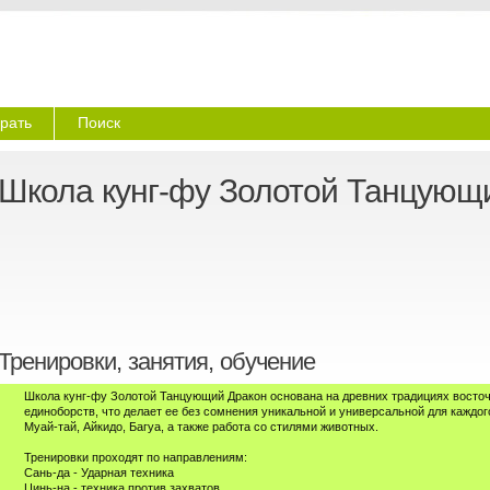
рать
Поиск
Школа кунг-фу Золотой Танцующ
Тренировки, занятия, обучение
Школа кунг-фу Золотой Танцующий Дракон основана на древних традициях восточ
единоборств, что делает ее без сомнения уникальной и универсальной для каждо
Муай-тай, Айкидо, Багуа, а также работа со стилями животных.
Тренировки проходят по направлениям:
Сань-да - Ударная техника
Цинь-на - техника против захватов