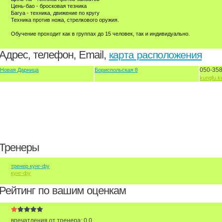
Цень-бао - бросковая тезника
Багуа - техника, движение по кругу
Техника против ножа, стрелкового оружия.
Обучение проходит как в группах до 15 человек, так и индивидуально.
Адрес, телефон, Email,
карта расположения
050-358
Новая Дарница
Бориспольская 8
kungfu.ki
Тренеры
тренер кунг-фу
кунг-фу
Рейтинг по вашим оценкам
впечатления от тренера: 0.0