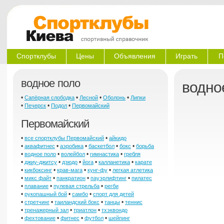
Спортклубы
Цены
Объявления
Играть
П
водное поло
водно
•
•
•
•
Сапёрная слободка
Лесной
Оболонь
Липки
•
•
•
Печерск
Подол
Первомайский
Первомайский
•
•
все спортклубы Первомайский
айкидо
•
•
•
•
•
аквафитнес
аэробика
баскетбол
бокс
борьба
•
•
•
•
водное поло
волейбол
гимнастика
гребля
•
•
•
•
•
джиу-джитсу
дзюдо
йога
калланетика
карате
•
•
•
•
кикбоксинг
крав-мага
кунг-фу
легкая атлетика
•
•
•
•
микс файт
панкратион
пауэрлифтинг
пилатес
•
•
•
плавание
пулевая стрельба
регби
•
•
•
рукопашный бой
самбо
спорт для детей
•
•
•
•
стретчинг
таиландский бокс
танцы
теннис
•
•
•
тренажерный зал
триатлон
тхэквондо
•
•
•
•
фехтование
фитнес
футбол
шейпинг