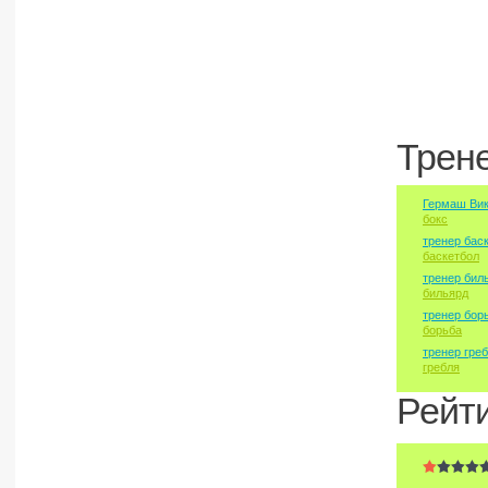
Трен
Гермаш Вик
бокс
тренер бас
баскетбол
тренер бил
бильярд
тренер бор
борьба
тренер гре
гребля
Рейт