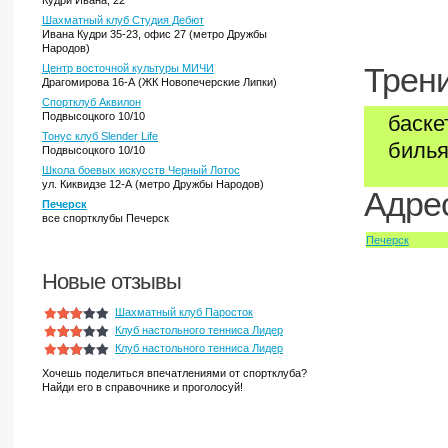
Кудри Ивана, 22
Шахматный клуб Студия Дебют
Ивана Кудри 35-23, офис 27 (метро Дружбы
Народов)
Центр восточной культуры МИЧИ
Трени
Драгомирова 16-А (ЖК Новопечерские Липки)
Спортклуб Аквилон
Подвысоцкого 10/10
баске
Тонус клуб Slender Life
билья
Подвысоцкого 10/10
Школа боевых искусств Черный Лотос
ул. Киквидзе 12-А (метро Дружбы Народов)
Адрес
Печерск
все спортклубы Печерск
Печерск
Новые отзывы
Шахматный клуб Паросток
Клуб настольного тенниса Лидер
Клуб настольного тенниса Лидер
Хочешь поделиться впечатлениями от спортклуба?
Найди его в справочнике и проголосуй!