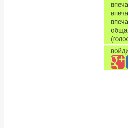
впеча
впеча
впеча
обща
(голо
войди