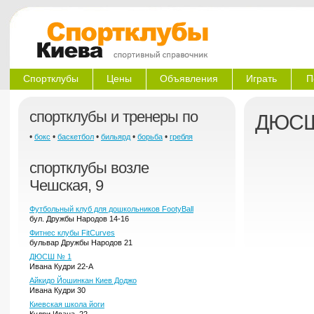
Спортклубы
Цены
Объявления
Играть
П
спортклубы и тренеры по
ДЮСШ
•
•
•
•
•
бокс
баскетбол
бильярд
борьба
гребля
спортклубы возле
Чешская, 9
Футбольный клуб для дошкольников FootyBall
бул. Дружбы Народов 14-16
Фитнес клубы FitCurves
бульвар Дружбы Народов 21
ДЮСШ № 1
Ивана Кудри 22-А
Айкидо Йошинкан Киев Доджо
Ивана Кудри 30
Киевская школа йоги