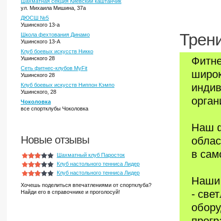
Шахматная секция Киевский каштанчик
ул. Михаила Мишина, 37а
ДЮСШ №5
Ушинского 13-а
Трени
Школа фехтования Динамо
Ушинского 13-А
Клуб боевых искусств Никко
Фитн
Ушинского 28
Сеть фитнес-клубов MyFit
широк
Ушинского 28
индив
Клуб боевых искусств Ниппон Кэмпо
Ушинского, 28
орган
Чоколовка
все спортклубы Чоколовка
Наш ф
Новые отзывы
облас
в сам
Шахматный клуб Паросток
Клуб настольного тенниса Лидер
Клуб настольного тенниса Лидер
Наши 
Хочешь поделиться впечатлениями от спортклуба?
- све
Найди его в справочнике и проголосуй!
обору
прогр