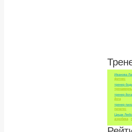
Трен
Иванова Ла
фитнес
тренер бод
тренажерны
тренер йога
йога
тренер пил
пилатес
Цицак Люб
аэробика
Рейт