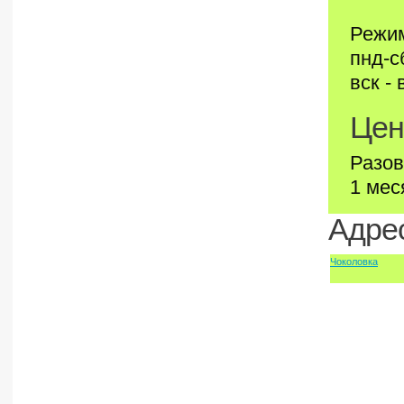
Режим
пнд-с
вск -
Цен
Разов
1 мес
Адрес
Чоколовка