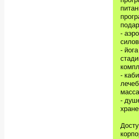
питан
прогр
подар
- аэр
силов
- йог
стади
компл
- каб
лечеб
масса
- душ
хране
Досту
корпо