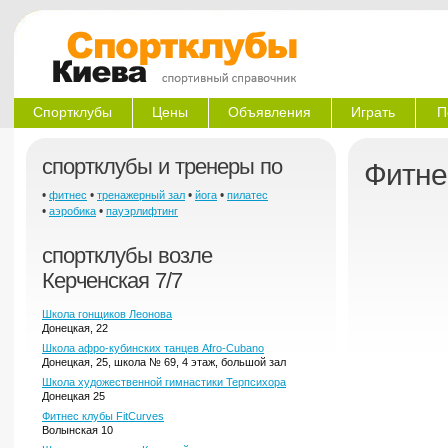
Спортклубы
Цены
Объявления
Играть
П
спортклубы и тренеры по
Фитне
•
•
•
•
фитнес
тренажерный зал
йога
пилатес
•
•
аэробика
пауэрлифтинг
спортклубы возле
Керченская 7/7
Школа гонщиков Леонова
Донецкая, 22
Школа афро-кубинских танцев Afro-Cubano
Донецкая, 25, школа № 69, 4 этаж, большой зал
Школа художественной гимнастики Терпсихора
Донецкая 25
Фитнес клубы FitCurves
Волынская 10