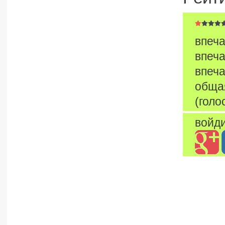
впеча
впеча
впеча
обща
(голо
войди