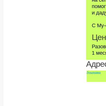
помог
и дад
С My-
Цен
Разов
1 мес
Адрес
Лукьяновка