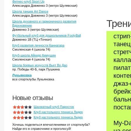
Фитнес-клуб Sport Up
Александра Довженко 3 (метро Шулявская)
Школа танцев Art Dance
Александра Довженко 3 (метро Шулявская)
Трени
Школа духовного и гармоничного развития
Вдохновение
Довженко 3 (метро Шулявская)
стрип
Футбольный клуб для дошкольников FootyBall
Довженко 1В (ТЦ «Точка»)
танец
Клуб развития личности Каннагара
Смоленская 4 (школа 74)
стрет
Клуб-школа Айкидо Кимушин
калла
Смоленская 4 (школа 74)
Школа боевых искусств Вьет Во Дао
пилат
пр. Победы 40-Б, парк Пушкина
конте
Лукьяновка
все спортклубы Лукьяновка
джаз
брейк
Новые отзывы
бальн
поста
Шахматный клуб Паросток
Клуб настольного тенниса Лидер
Клуб настольного тенниса Лидер
My-Da
Хочешь поделиться впечатлениями от спортклуба?
Найди его в справочнике и проголосуй!
на се