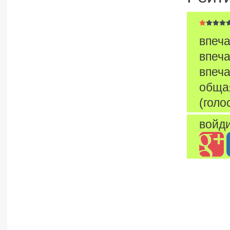
впеча
впеча
впеча
обща
(голо
войди