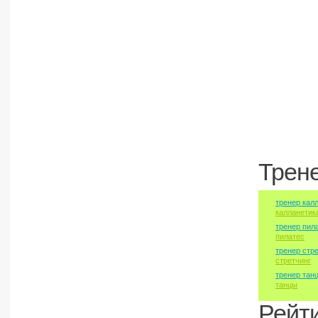
Трен
тренер кал
калланетик
тренер пил
пилатес
тренер стр
стретчинг
тренер тан
танцы
Рейт