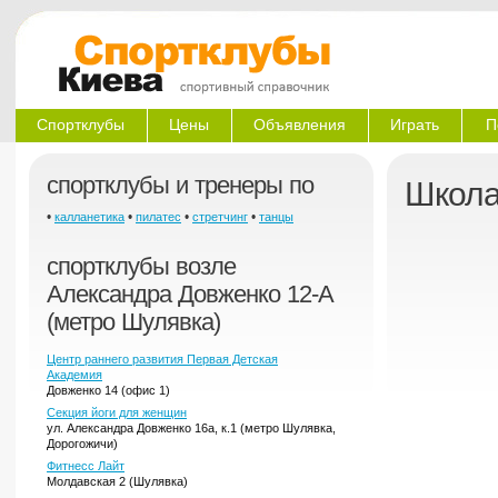
Спортклубы
Цены
Объявления
Играть
П
спортклубы и тренеры по
Школа
•
•
•
•
калланетика
пилатес
стретчинг
танцы
спортклубы возле
Александра Довженко 12-А
(метро Шулявка)
Центр раннего развития Первая Детская
Академия
Довженко 14 (офис 1)
Секция йоги для женщин
ул. Александра Довженко 16а, к.1 (метро Шулявка,
Дорогожичи)
Фитнесс Лайт
Молдавская 2 (Шулявка)