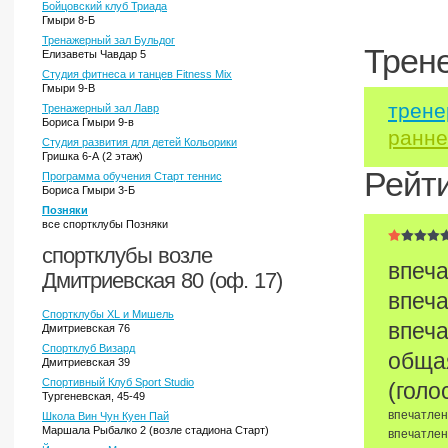
Бойцовский клуб Триада
Гмыри 8-Б
Тренажерный зал Бульдог
Трен
Елизаветы Чавдар 5
Студия фитнеса и танцев Fitness Mix
Гмыри 9-В
трене
Тренажерный зал Лавр
Бориса Гмыри 9-в
ранне
Студия развития для детей Кольорики
Гришка 6-А (2 этаж)
Рейт
Программа обучения Старт теннис
Бориса Гмыри 3-Б
Позняки
все спортклубы Позняки
спортклубы возле
впеча
Дмитриевская 80 (оф. 17)
впеча
Спортклубы XL и Мишель
впеча
Дмитриевская 76
Спортклуб Визард
обща
Дмитриевская 39
Спортивный Клуб Sport Studio
(голо
Тургеневская, 45-49
впечатлен
Школа Вин Чун Куен Пай
Маршала Рыбалко 2 (возле стадиона Старт)
впечатлен