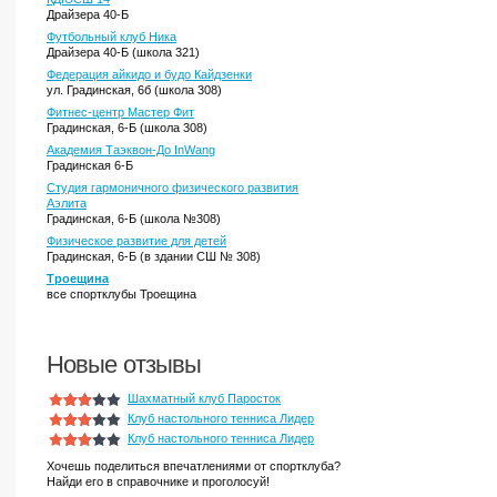
Драйзера 40-Б
Футбольный клуб Ника
Драйзера 40-Б (школа 321)
Федерация айкидо и будо Кайдзенки
ул. Градинская, 6б (школа 308)
Фитнес-центр Мастер Фит
Градинская, 6-Б (школа 308)
Академия Таэквон-До InWang
Градинская 6-Б
Студия гармоничного физического развития
Аэлита
Градинская, 6-Б (школа №308)
Физическое развитие для детей
Градинская, 6-Б (в здании СШ № 308)
Троещина
все спортклубы Троещина
Новые отзывы
Шахматный клуб Паросток
Клуб настольного тенниса Лидер
Клуб настольного тенниса Лидер
Хочешь поделиться впечатлениями от спортклуба?
Найди его в справочнике и проголосуй!