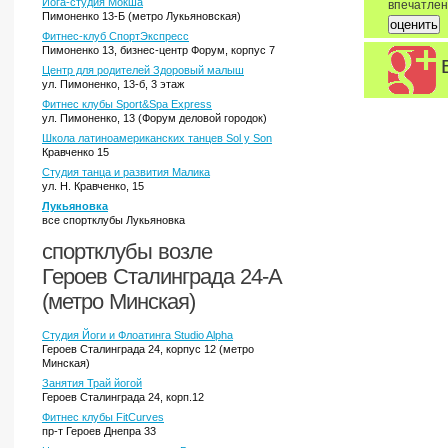
Йога-студия Мокша
впечатле
Пимоненко 13-Б (метро Лукьяновская)
Фитнес-клуб СпортЭкспресс
Пимоненко 13, бизнес-центр Форум, корпус 7
Центр для родителей Здоровый малыш
ул. Пимоненко, 13-б, 3 этаж
Фитнес клубы Sport&Spa Express
ул. Пимоненко, 13 (Форум деловой городок)
Школа латиноамериканских танцев Sol y Son
Кравченко 15
Студия танца и развития Малика
ул. Н. Кравченко, 15
Лукьяновка
все спортклубы Лукьяновка
спортклубы возле
Героев Сталинграда 24-А
(метро Минская)
Студия Йоги и Флоатинга Studio Alpha
Героев Сталинграда 24, корпус 12 (метро
Минская)
Занятия Трай йогой
Героев Сталинграда 24, корп.12
Фитнес клубы FitCurves
пр-т Героев Днепра 33