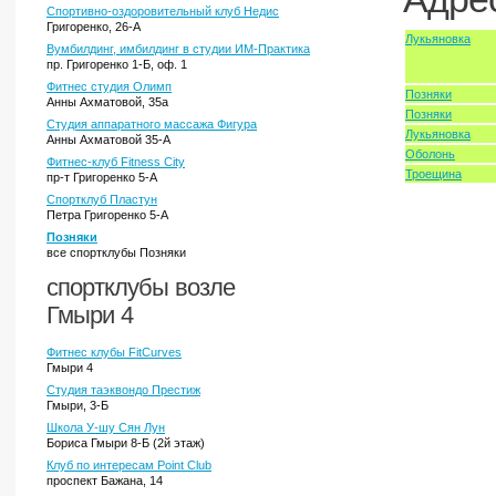
Спортивно-оздоровительный клуб Недис
Григоренко, 26-А
Лукьяновка
Вумбилдинг, имбилдинг в студии ИМ-Практика
пр. Григоренко 1-Б, оф. 1
Фитнес студия Олимп
Позняки
Анны Ахматовой, 35а
Позняки
Студия аппаратного массажа Фигура
Лукьяновка
Анны Ахматовой 35-А
Оболонь
Фитнес-клуб Fitness City
Троещина
пр-т Григоренко 5-А
Спортклуб Пластун
Петра Григоренко 5-А
Позняки
все спортклубы Позняки
спортклубы возле
Гмыри 4
Фитнес клубы FitCurves
Гмыри 4
Студия таэквондо Престиж
Гмыри, 3-Б
Школа У-шу Сян Лун
Бориса Гмыри 8-Б (2й этаж)
Клуб по интересам Pоint Club
проспект Бажана, 14