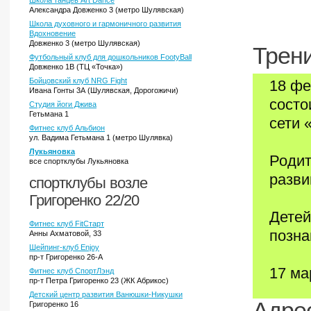
Школа танцев Art Dance
Александра Довженко 3 (метро Шулявская)
Школа духовного и гармоничного развития
Вдохновение
Довженко 3 (метро Шулявская)
Трени
Футбольный клуб для дошкольников FootyBall
Довженко 1В (ТЦ «Точка»)
Бойцовский клуб NRG Fight
18 фе
Ивана Гонты 3А (Шулявская, Дорогожичи)
состо
Студия йоги Джива
Гетьмана 1
сети 
Фитнес клуб Альбион
ул. Вадима Гетьмана 1 (метро Шулявка)
Лукьяновка
Родит
все спортклубы Лукьяновка
разви
спортклубы возле
Григоренко 22/20
Детей
Фитнес клуб FitСтарт
позна
Анны Ахматовой, 33
Шейпинг-клуб Enjoy
пр-т Григоренко 26-А
17 ма
Фитнес клуб СпортЛэнд
пр-т Петра Григоренко 23 (ЖК Абрикос)
Детский центр развития Ванюшки-Никушки
Адрес
Григоренко 16