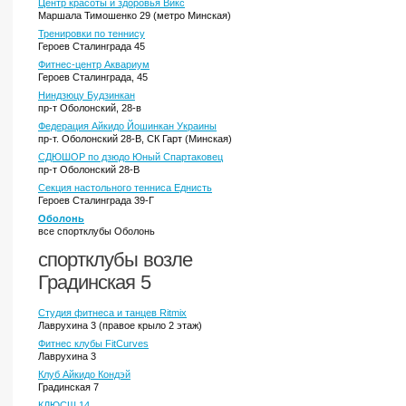
Центр красоты и здоровья Викс
Маршала Тимошенко 29 (метро Минская)
Тренировки по теннису
Героев Сталинграда 45
Фитнес-центр Аквариум
Героев Сталинграда, 45
Ниндзюцу Будзинкан
пр-т Оболонский, 28-в
Федерация Айкидо Йошинкан Украины
пр-т. Оболонский 28-В, СК Гарт (Минская)
СДЮШОР по дзюдо Юный Спартаковец
пр-т Оболонский 28-В
Секция настольного тенниса Еднисть
Героев Сталинграда 39-Г
Оболонь
все спортклубы Оболонь
спортклубы возле
Градинская 5
Студия фитнеса и танцев Ritmix
Лаврухина 3 (правое крыло 2 этаж)
Фитнес клубы FitCurves
Лаврухина 3
Клуб Айкидо Кондэй
Градинская 7
КДЮСШ 14