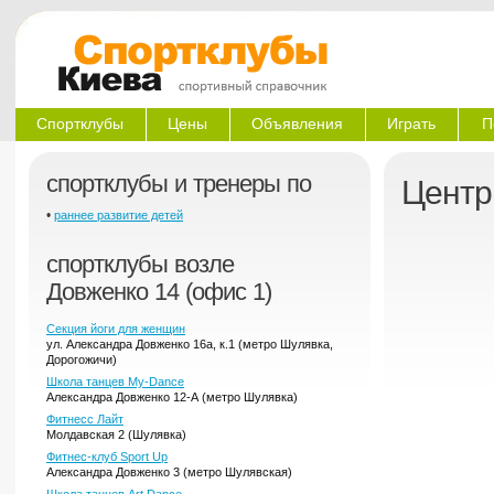
Спортклубы
Цены
Объявления
Играть
П
спортклубы и тренеры по
Центр
•
раннее развитие детей
спортклубы возле
Довженко 14 (офис 1)
Секция йоги для женщин
ул. Александра Довженко 16а, к.1 (метро Шулявка,
Дорогожичи)
Школа танцев My-Dance
Александра Довженко 12-А (метро Шулявка)
Фитнесс Лайт
Молдавская 2 (Шулявка)
Фитнес-клуб Sport Up
Александра Довженко 3 (метро Шулявская)