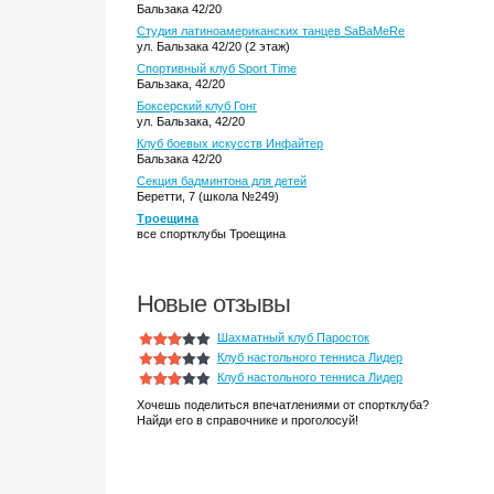
Бальзака 42/20
Студия латиноамериканских танцев SaBaMeRe
ул. Бальзака 42/20 (2 этаж)
Спортивный клуб Sport Time
Бальзака, 42/20
Боксерский клуб Гонг
ул. Бальзака, 42/20
Клуб боевых искусств Инфайтер
Бальзака 42/20
Секция бадминтона для детей
Беретти, 7 (школа №249)
Троещина
все спортклубы Троещина
Новые отзывы
Шахматный клуб Паросток
Клуб настольного тенниса Лидер
Клуб настольного тенниса Лидер
Хочешь поделиться впечатлениями от спортклуба?
Найди его в справочнике и проголосуй!