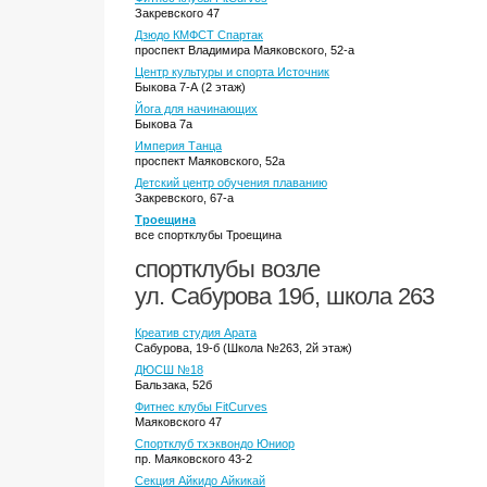
Закревского 47
Дзюдо КМФСТ Спартак
проспект Владимира Маяковского, 52-а
Центр культуры и спорта Источник
Быкова 7-А (2 этаж)
Йога для начинающих
Быкова 7а
Империя Танца
проспект Маяковского, 52а
Детский центр обучения плаванию
Закревского, 67-а
Троещина
все спортклубы Троещина
спортклубы возле
ул. Сабурова 19б, школа 263
Креатив студия Арата
Сабурова, 19-б (Школа №263, 2й этаж)
ДЮСШ №18
Бальзака, 52б
Фитнес клубы FitCurves
Маяковского 47
Спортклуб тхэквондо Юниор
пр. Маяковского 43-2
Секция Айкидо Айкикай