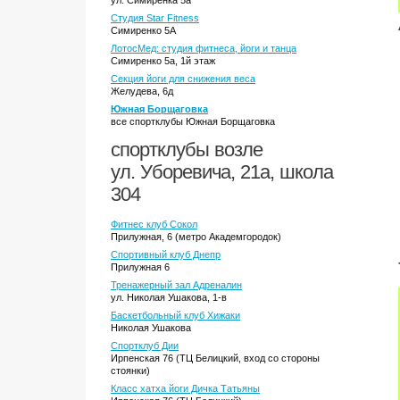
ул. Симиренка 5а
Студия Star Fitness
Симиренко 5А
ЛотосМед: студия фитнеса, йоги и танца
Симиренко 5а, 1й этаж
Секция йоги для снижения веса
Желудева, 6д
Южная Борщаговка
все спортклубы Южная Борщаговка
спортклубы возле
ул. Уборевича, 21а, школа
304
Фитнес клуб Сокол
Прилужная, 6 (метро Академгородок)
Спортивный клуб Днепр
Прилужная 6
Тренажерный зал Адреналин
ул. Николая Ушакова, 1-в
Баскетбольный клуб Хижаки
Николая Ушакова
Спортклуб Дии
Ирпенская 76 (ТЦ Белицкий, вход со стороны
стоянки)
Класс хатха йоги Дичка Татьяны