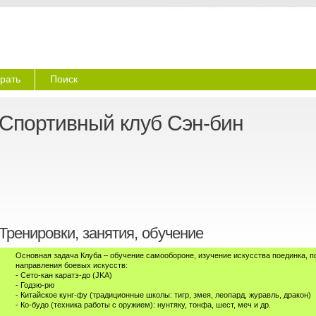
рать
Поиск
Спортивный клуб Сэн-бин
Тренировки, занятия, обучение
Основная задача Клуба – обучение самообороне, изучение искусства поединка, 
направления боевых искусств:
- Сето-кан каратэ-до (JKA)
- Годзю-рю
- Китайское кунг-фу (традиционные школы: тигр, змея, леопард, журавль, дракон)
- Ко-будо (техника работы с оружием): нунтяку, тонфа, шест, меч и др.