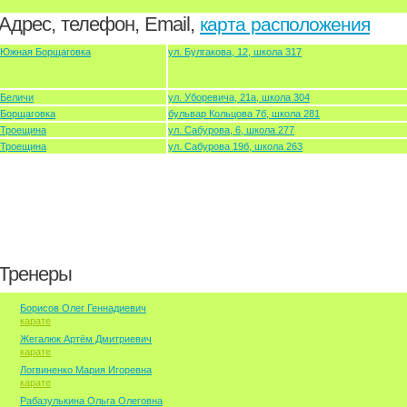
Адрес, телефон, Email,
карта расположения
Южная Борщаговка
ул. Булгакова, 12, школа 317
Беличи
ул. Уборевича, 21а, школа 304
Борщаговка
бульвар Кольцова 7б, школа 281
Троещина
ул. Сабурова, 6, школа 277
Троещина
ул. Сабурова 19б, школа 263
Тренеры
Борисов Олег Геннадиевич
карате
Жегалюк Артём Дмитриевич
карате
Логвиненко Мария Игоревна
карате
Рабазулькина Ольга Олеговна