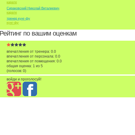
карате
Сираковский Николай Виталиевич
карате
тренер кунг-фу
кунг-фу
Рейтинг по вашим оценкам
впечатления от тренера: 0.0
впечатления от персонала: 0.0
впечатления от помещения: 0.0
общая оценка:
1
из
5
(голосов:
0
)
войди и проголосуй!