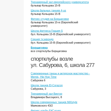
Тренажерный зал европейского университета
бульвар Кольцова 15-В
Школа бальных танцев 4-us
бульвар Кольцова 15-В
Фитнес студия на Борщаговке
бульвар Кольцова 15-в (Европейский
университет)
Школа фитнеса Грация-S
бул. Кольцова 15-В (Европейский университет)
Секция тхэквондо
бул. Кольцова 15-В (Европейский университет)
Борщаговка
все спортклубы Борщаговка
спортклубы возле
ул. Сабурова, 6, школа 277
Современные танцы и актерское мастерство -
Memis, Hip Hop Time
Сабурова 6
Школа танцев El-Corazon
Сабурова, 3
Тренажерный зал Виктор
Владимира Высоцкого, 8
Школа современных танцев MiXstyle
Маяковского 43/2
Фитнес клубы FitCurves