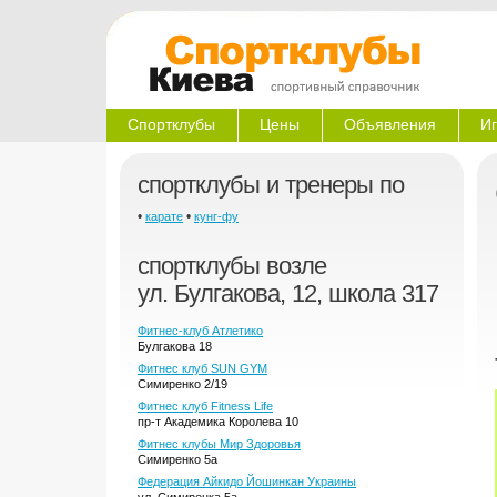
Спортклубы
Цены
Объявления
Иг
спортклубы и тренеры по
•
•
карате
кунг-фу
спортклубы возле
ул. Булгакова, 12, школа 317
Фитнес-клуб Атлетико
Булгакова 18
Фитнес клуб SUN GYM
Симиренко 2/19
Фитнес клуб Fitness Life
пр-т Академика Королева 10
Фитнес клубы Мир Здоровья
Симиренко 5а
Федерация Айкидо Йошинкан Украины