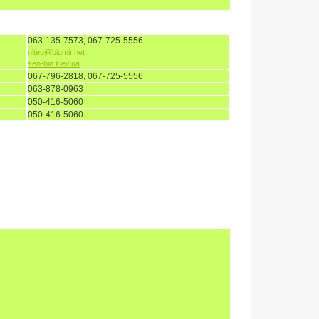
063-135-7573, 067-725-5556
niteo@bigmir.net
sen-bin.kiev.ua
067-796-2818, 067-725-5556
063-878-0963
050-416-5060
050-416-5060