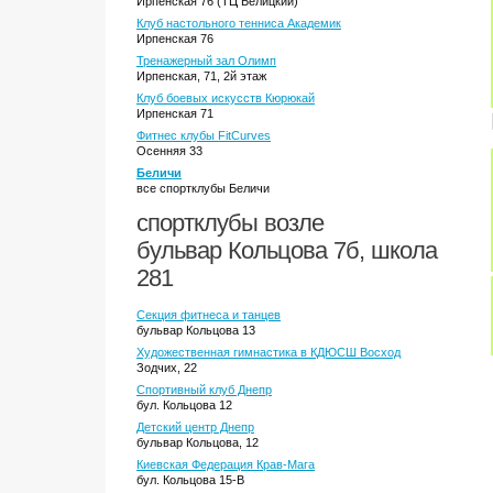
Ирпенская 76 (ТЦ Белицкий)
Клуб настольного тенниса Академик
Ирпенская 76
Тренажерный зал Олимп
Ирпенская, 71, 2й этаж
Клуб боевых искусств Кюрюкай
Ирпенская 71
Фитнес клубы FitCurves
Осенняя 33
Беличи
все спортклубы Беличи
спортклубы возле
бульвар Кольцова 7б, школа
281
Секция фитнеса и танцев
бульвар Кольцова 13
Художественная гимнастика в КДЮСШ Восход
Зодчих, 22
Спортивный клуб Днепр
бул. Кольцова 12
Детский центр Днепр
бульвар Кольцова, 12
Киевская Федерация Крав-Мага
бул. Кольцова 15-В