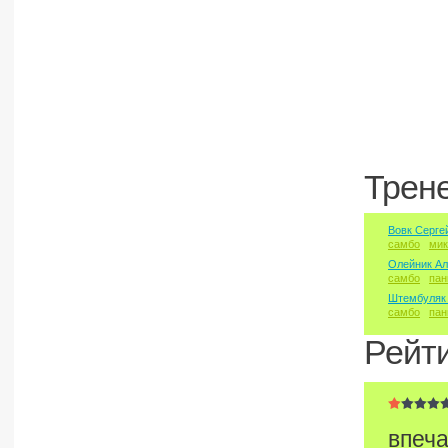
Трен
Вовк Серге
самбо
мик
Олейник Ал
самбо
пан
Штембуляк
самбо
пан
Рейт
впеча