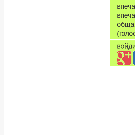
впеча
впеча
обща
(голо
войди