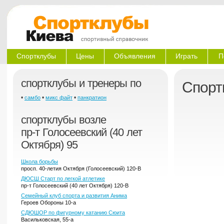
Спортклубы
Цены
Объявления
Играть
П
спортклубы и тренеры по
Спорт
•
•
•
самбо
микс файт
панкратион
спортклубы возле
пр-т Голосеевский (40 лет
Октября) 95
Школа борьбы
просп. 40-летия Октября (Голосеевский) 120-В
ДЮСШ Старт по легкой атлетике
пр-т Голосеевский (40 лет Октября) 120-В
Семейный клуб спорта и развития Анима
Героев Обороны 10-а
СДЮШОР по фигурному катанию Сюита
Васильковская, 55-а