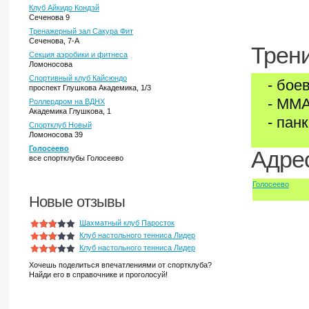
Клуб Айкидо Кондэй
Сеченова 9
Тренажерный зал Сакура Фит
Сеченова, 7-А
Трени
Секция аэробики и фитнеса
Ломоносова
Спортивный клуб Кайсюндо
- бое
проспект Глушкова Академика, 1/3
- ММА
Роллердром на ВДНХ
Академика Глушкова, 1
- пан
Спортклуб Новый
Ломоносова 39
Голосеево
Адрес
все спортклубы Голосеево
Голосеево
Новые отзывы
Шахматный клуб Паросток
Клуб настольного тенниса Лидер
Клуб настольного тенниса Лидер
Хочешь поделиться впечатлениями от спортклуба?
Найди его в справочнике и проголосуй!