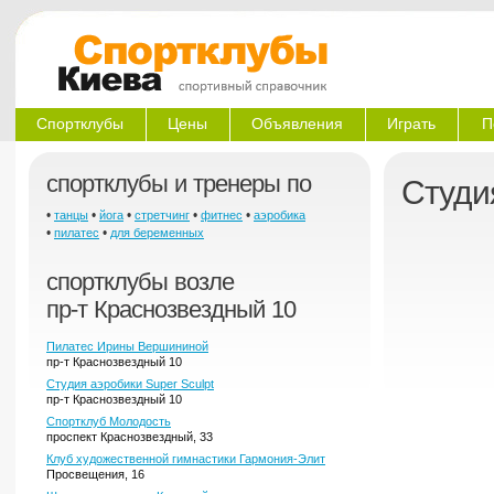
Спортклубы
Цены
Объявления
Играть
П
спортклубы и тренеры по
Студи
•
•
•
•
•
танцы
йога
стретчинг
фитнес
аэробика
•
•
пилатес
для беременных
спортклубы возле
пр-т Краснозвездный 10
Пилатес Ирины Вершининой
пр-т Краснозвездный 10
Студия аэробики Super Sculpt
пр-т Краснозвездный 10
Спортклуб Молодость
проспект Краснозвездный, 33
Клуб художественной гимнастики Гармония-Элит
Просвещения, 16