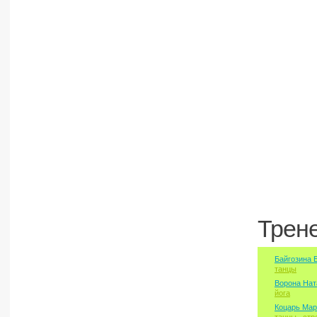
Трен
Байгозина 
танцы
Ворона Нат
йога
Коцарь Мар