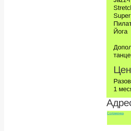
Stretc
Super
Пила
Йога
Допол
танце
Цен
Разов
1 мес
Адрес
Соломенка