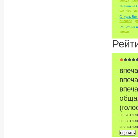
танцы
стр
Львицына 
фитнес
аэ
Откуль Вик
пилатес
д
Решетник А
танцы
Рейт
впеча
впеча
впеча
обща
(голо
впечатлен
впечатлен
впечатле