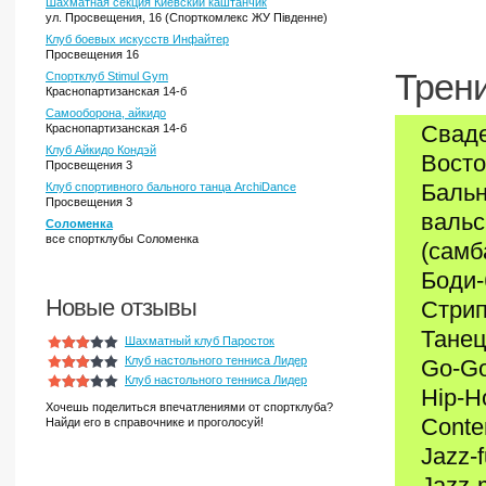
Шахматная секция Киевский каштанчик
ул. Просвещения, 16 (Спорткомлекс ЖУ Південне)
Клуб боевых искусств Инфайтер
Просвещения 16
Трени
Спортклуб Stimul Gym
Краснопартизанская 14-б
Самооборона, айкидо
Свад
Краснопартизанская 14-б
Клуб Айкидо Кондэй
Восто
Просвещения 3
Бальн
Клуб спортивного бального танца ArchiDance
Просвещения 3
вальс
Соломенка
все спортклубы Соломенка
(самб
Боди-
Новые отзывы
Стрип
Танец
Шахматный клуб Паросток
Клуб настольного тенниса Лидер
Go-G
Клуб настольного тенниса Лидер
Hip-H
Хочешь поделиться впечатлениями от спортклуба?
Conte
Найди его в справочнике и проголосуй!
Jazz-
Jazz-