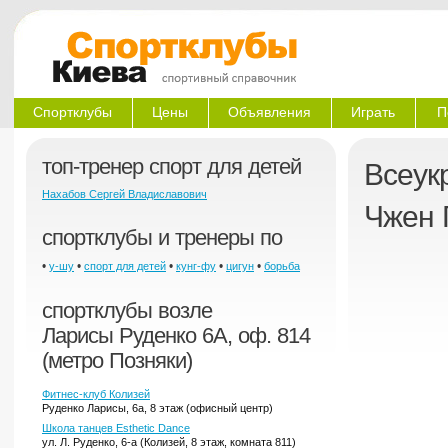
Спортклубы
Цены
Объявления
Играть
П
топ-тренер спорт для детей
Всеук
Нахабов Сергей Владиславович
Чжен 
спортклубы и тренеры по
•
•
•
•
•
у-шу
спорт для детей
кунг-фу
цигун
борьба
спортклубы возле
Ларисы Руденко 6А, оф. 814
(метро Позняки)
Фитнес-клуб Колизей
Руденко Ларисы, 6а, 8 этаж (офисный центр)
Школа танцев Esthetic Dance
ул. Л. Руденко, 6-а (Колизей, 8 этаж, комната 811)