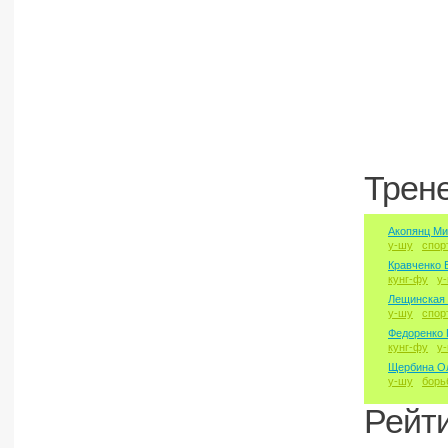
Трен
Акопянц М
у-шу
спор
Кравченко 
кунг-фу
у
Лещинская
у-шу
спор
Федоренко 
кунг-фу
у
Щербина Ол
у-шу
борь
Рейт