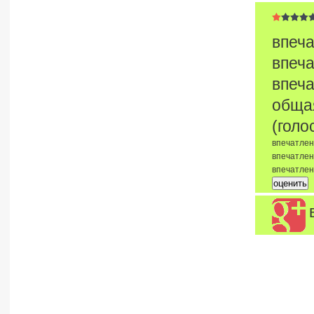
впеча
впеча
впеча
обща
(голо
впечатлен
впечатлен
впечатле