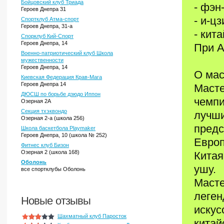
Бойцовский клуб Триада
- фэн
Героев Днепра 31
- и-цз
Спортклуб Атма-спорт
Героев Днепра, 31-а
- кит
Спорклуб Кий-Спорт
Героев Днепра, 14
При А
Военно-патриотический клуб Школа
мужественности
Героев Днепра, 14
О мас
Киевская Федерация Крав-Мага
Героев Днепра 14
Масте
ДЮСШ по борьбе дзюдо Иппон
чемпи
Озерная 2А
Секция тхэквондо
лучши
Озерная 2-а (школа 256)
предс
Школа баскетбола Playmaker
Героев Днепра, 10 (школа № 252)
Европ
Фитнес клуб Бизон
Озерная 2 (школа 168)
Китая
Оболонь
ушу.
все спортклубы Оболонь
Масте
леген
Новые отзывы
искус
Шахматный клуб Паросток
китай