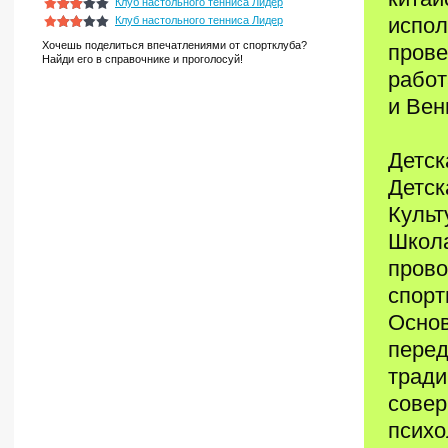
Клуб настольного тенниса Лидер
испол
Клуб настольного тенниса Лидер
Хочешь поделиться впечатлениями от спортклуба?
прове
Найди его в справочнике и проголосуй!
работ
и Вен
Детск
Детск
Культ
Школа
прово
спорт
Основ
перед
тради
совер
психо