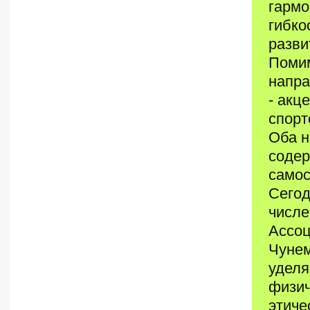
гармо
гибко
разви
Помим
напра
- акц
спорт
Оба н
содер
самос
Сегод
числе
Ассоц
Чунем
уделя
физич
этиче