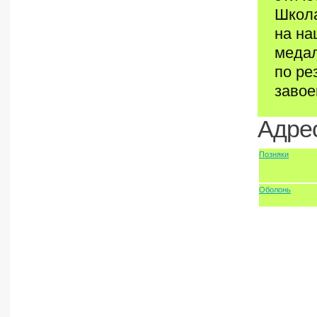
Школа
на на
медал
по ре
завое
Адрес
Позняки
Оболонь