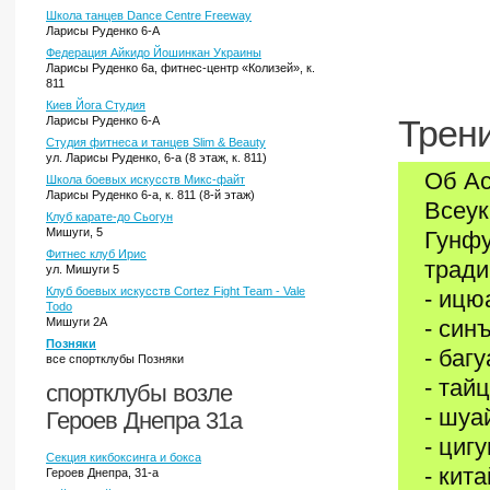
Школа танцев Dance Centre Freeway
Ларисы Руденко 6-А
Федерация Айкидо Йошинкан Украины
Ларисы Руденко 6а, фитнес-центр «Колизей», к.
811
Киев Йога Студия
Ларисы Руденко 6-А
Трени
Студия фитнеса и танцев Slim & Beauty
ул. Ларисы Руденко, 6-а (8 этаж, к. 811)
Об Ас
Школа боевых искусств Микс-файт
Ларисы Руденко 6-а, к. 811 (8-й этаж)
Всеук
Клуб карате-до Сьогун
Мишуги, 5
Гунфу
Фитнес клуб Ирис
тради
ул. Мишуги 5
Клуб боевых искусств Cortez Fight Team - Vale
- ицю
Todo
Мишуги 2А
- син
Позняки
- баг
все спортклубы Позняки
- тай
спортклубы возле
- шуа
Героев Днепра 31а
- цигу
Секция кикбоксинга и бокса
- кит
Героев Днепра, 31-а