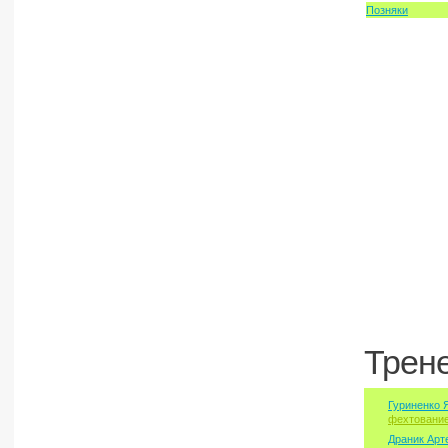
Позняки
Трен
Гуриненко 
фехтовани
Драник Ар