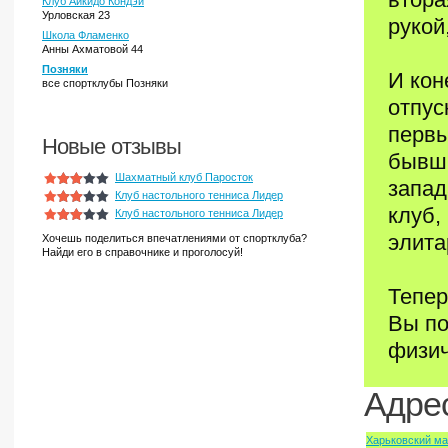
Клуб Айкидо Кондэй
Урловская 23
рукой
Школа Фламенко
Анны Ахматовой 44
Позняки
И кон
все спортклубы Позняки
отпус
первы
Новые отзывы
бывши
Шахматный клуб Паросток
запад
Клуб настольного тенниса Лидер
клуб,
Клуб настольного тенниса Лидер
элита
Хочешь поделиться впечатлениями от спортклуба?
Найди его в справочнике и проголосуй!
Тепер
Вы по
физич
Адрес
Харьковский м