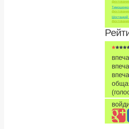
фехтовани
Тимошенко
фехтовани
Шостацкий 
фехтовани
Рейт
впеча
впеча
впеча
обща
(голо
войди