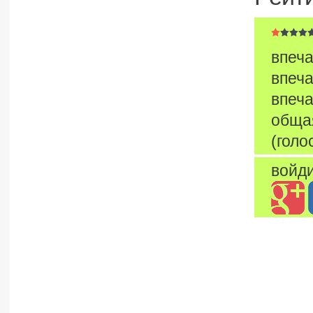
впеча
впеча
впеча
обща
(голо
войди