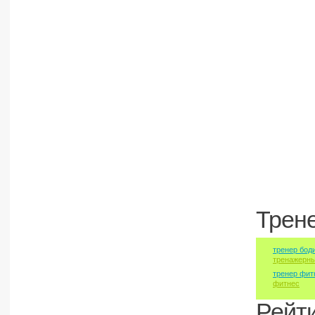
Трен
тренер бод
тренажерны
тренер фит
фитнес
Рейт