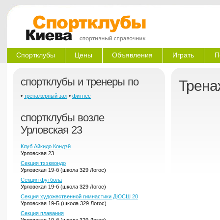
Спортклубы
Цены
Объявления
Играть
П
спортклубы и тренеры по
Трена
•
•
тренажерный зал
фитнес
спортклубы возле
Урловская 23
Клуб Айкидо Кондэй
Урловская 23
Секция тхэквондо
Урловская 19-б (школа 329 Логос)
Секция футбола
Урловская 19-б (школа 329 Логос)
Секция художественной гимнастики ДЮСШ 20
Урловская 19-Б (школа 329 Логос)
Секция плавания