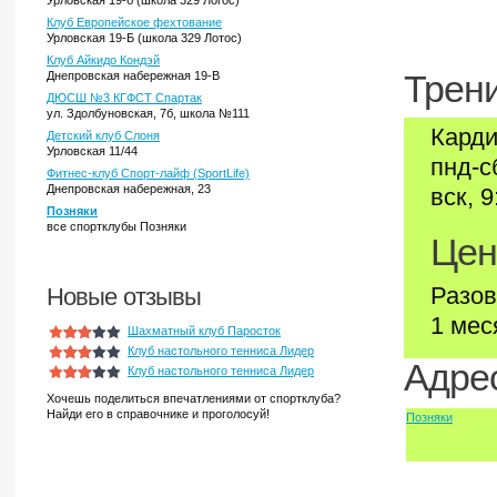
Урловская 19-б (школа 329 Логос)
Клуб Европейское фехтование
Урловская 19-Б (школа 329 Лотос)
Клуб Айкидо Кондэй
Днепровская набережная 19-В
Трени
ДЮСШ №3 КГФСТ Спартак
ул. Здолбуновская, 7б, школа №111
Карди
Детский клуб Слоня
Урловская 11/44
пнд-с
Фитнес-клуб Спорт-лайф (SportLife)
Днепровская набережная, 23
вск, 9
Позняки
все спортклубы Позняки
Цен
Разов
Новые отзывы
1 мес
Шахматный клуб Паросток
Клуб настольного тенниса Лидер
Адрес
Клуб настольного тенниса Лидер
Хочешь поделиться впечатлениями от спортклуба?
Найди его в справочнике и проголосуй!
Позняки