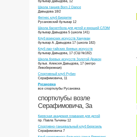
бульвар Давыдова, 12
Школа танцев Born 2 Dance
Давыдова 18/2
Фитнес клуб Биоритм
Русановский бульвар 12
Школа баскетбола для детей и юношей СЛЭМ
бульвар Давыдова 5 (школа 141)
Клуб воинских искусств Хануман
бульвар А. Давыдова 17 (школа 182)
Клуб лао-тайских боевых искусств
бульвар Давыдова, 17 (СШ №182)
Школа боевых искусств Золотой Дракон
бульв. Алексея Давыдова, 17 (метро
Левобережная)
Спортивный клуб Рубин
Серафимовича, 11
Русановка
все спортклубы Русановка
спортклубы возле
Серафимовича, 3а
Киевская академия плавания для детей
пр. Павла Тычины 12
Спортивно-танцевальный клуб Березиль
Серафимовича 7
Клуб спортивного бального танца Реверанс