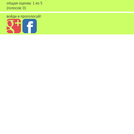
общая оценка:
1
из
5
(голосов:
0
)
войди и проголосуй!