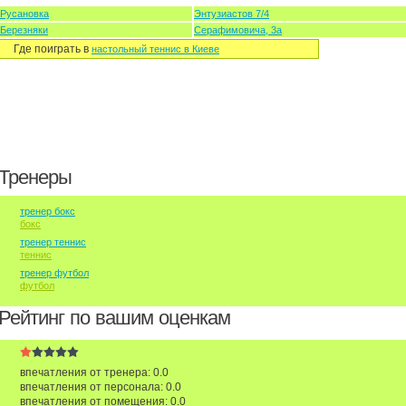
Русановка
Энтузиастов 7/4
Березняки
Серафимовича, 3а
Где поиграть в
настольный теннис в Киеве
Тренеры
тренер бокс
бокс
тренер теннис
теннис
тренер футбол
футбол
Рейтинг по вашим оценкам
впечатления от тренера: 0.0
впечатления от персонала: 0.0
впечатления от помещения: 0.0