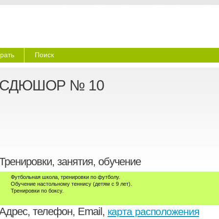
рать
Поиск
СДЮШОР № 10
Тренировки, занятия, обучение
Футбольная школа, тренировки по футболу.
Обучение настольному теннису (детям с 9 лет).
Тренировки по боксу.
Адрес, телефон, Email,
карта расположения