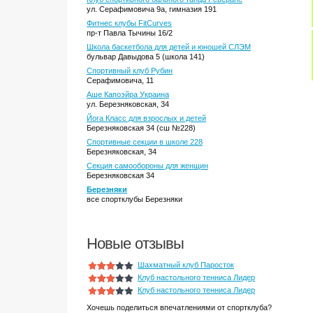
ул. Серафимовича 9а, гимназия 191
Фитнес клубы FitCurves
пр-т Павла Тычины 16/2
Школа баскетбола для детей и юношей СЛЭМ
бульвар Давыдова 5 (школа 141)
Спортивный клуб Рубин
Серафимовича, 11
Аше Капоэйра Украина
ул. Березняковская, 34
Йога Класс для взрослых и детей
Березняковская 34 (сш №228)
Спортивные секции в школе 228
Березняковская, 34
Секция самообороны для женщин
Березняковская 34
Березняки
все спортклубы Березняки
Новые отзывы
Шахматный клуб Паросток
Клуб настольного тенниса Лидер
Клуб настольного тенниса Лидер
Хочешь поделиться впечатлениями от спортклуба?