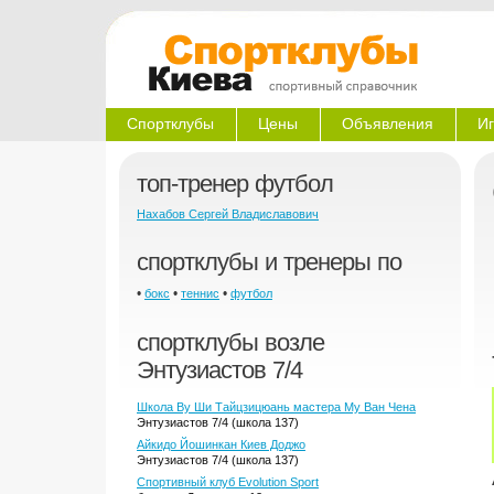
Спортклубы
Цены
Объявления
Иг
топ-тренер футбол
Нахабов Сергей Владиславович
спортклубы и тренеры по
•
•
•
бокс
теннис
футбол
спортклубы возле
Энтузиастов 7/4
Школа Ву Ши Тайцзицюань мастера Му Ван Чена
Энтузиастов 7/4 (школа 137)
Айкидо Йошинкан Киев Доджо
Энтузиастов 7/4 (школа 137)
Спортивный клуб Evolution Sport