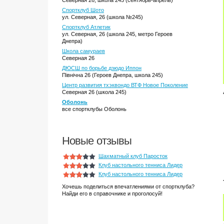
Северная 26, школа 245 (сентябрь-апрель)
Спортклуб Шото
ул. Северная, 26 (школа №245)
Спортклуб Атлетик
ул. Северная, 26 (школа 245, метро Героев
Днепра)
Школа самураев
Северная 26
ДЮСШ по борьбе дзюдо Иппон
Північна 26 (Героев Днепра, школа 245)
Центр развития тхэквондо ВТФ Новое Поколение
Северная 26 (школа 245)
Оболонь
все спортклубы Оболонь
Новые отзывы
Шахматный клуб Паросток
Клуб настольного тенниса Лидер
Клуб настольного тенниса Лидер
Хочешь поделиться впечатлениями от спортклуба?
Найди его в справочнике и проголосуй!