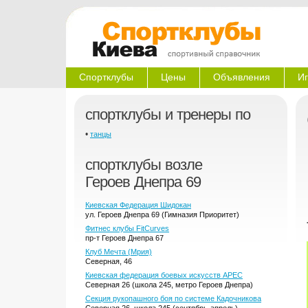
Спортклубы
Цены
Объявления
Иг
спортклубы и тренеры по
•
танцы
спортклубы возле
Героев Днепра 69
Киевская Федерация Шидокан
ул. Героев Днепра 69 (Гимназия Приоритет)
Фитнес клубы FitCurves
пр-т Героев Днепра 67
Клуб Мечта (Мрия)
Северная, 46
Киевская федерация боевых искусств АРЕС
Северная 26 (школа 245, метро Героев Днепра)
Секция рукопашного боя по системе Кадочникова