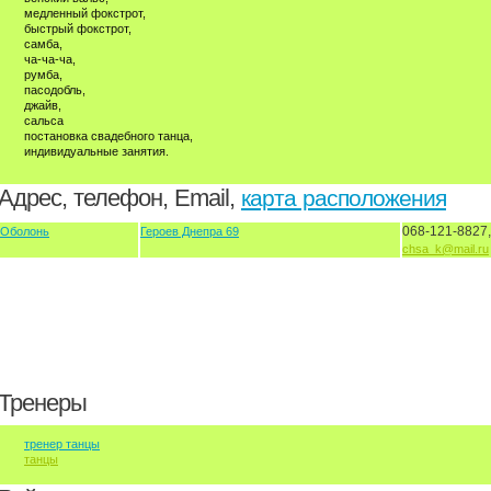
медленный фокстрот,
быстрый фокстрот,
самба,
ча-ча-ча,
румба,
пасодобль,
джайв,
сальса
постановка свадебного танца,
индивидуальные занятия.
Адрес, телефон, Email,
карта расположения
068-121-8827,
Оболонь
Героев Днепра 69
chsa_k@mail.ru
Тренеры
тренер танцы
танцы