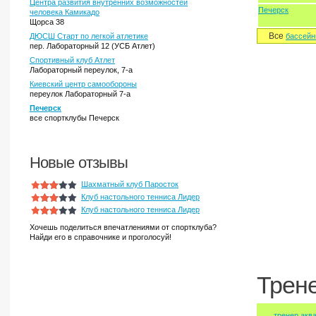
Центра развития внутренних возможностей
Печерск
человека Камикадо
Щорса 38
Все
ДЮСШ Старт по легкой атлетике
бассейн
пер. Лабораторный 12 (УСБ Атлет)
Спортивный клуб Атлет
Лабораторный переулок, 7-а
Киевский центр самообороны
переулок Лабораторный 7-а
Печерск
все спортклубы Печерск
Новые отзывы
Шахматный клуб Паросток
Клуб настольного тенниса Лидер
Клуб настольного тенниса Лидер
Хочешь поделиться впечатлениями от спортклуба?
Найди его в справочнике и проголосуй!
Трен
тренер акв