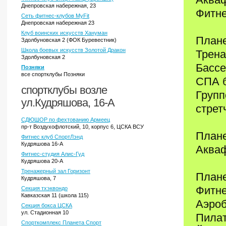
Днепровская набережная, 23
Фитне
Сеть фитнес-клубов MyFit
Днепровская набережная 23
Клуб воинских искусств Хануман
Плане
Здолбуновская 2 (ФОК Буревестник)
Школа боевых искусств Золотой Дракон
Трена
Здолбуновская 2
Бассе
Позняки
все спортклубы Позняки
СПА 
спортклубы возле
Групп
ул.Кудряшова, 16-А
стрет
СДЮШОР по фехтованию Армеец
пр-т Воздухофлотский, 10, корпус 6, ЦСКА ВСУ
Плане
Фитнес клуб СпортЛэнд
Кудряшова 16-А
Акваф
Фитнес-студия Алис-Гуд
Кудряшова 20-А
Тренажерный зал Горизонт
Плане
Кудряшова, 7
Фитн
Секция тхэквондо
Кавказская 11 (школа 115)
Аэро
Секция бокса ЦСКА
ул. Стадионная 10
Пила
Спорткомплекс Планета Спорт