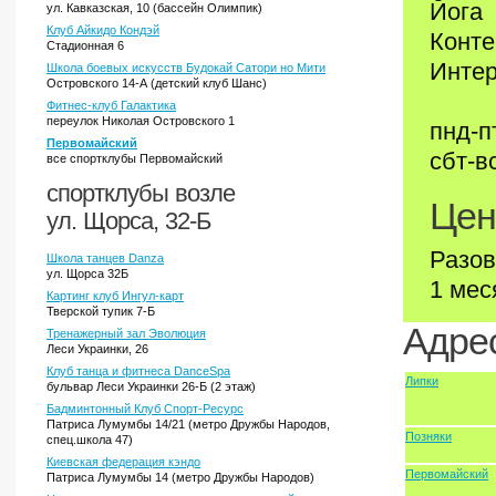
Йога
ул. Кавказcкая, 10 (бассейн Олимпик)
Клуб Айкидо Кондэй
Конт
Стадионная 6
Интер
Школа боевых искусств Будокай Сатори но Мити
Островского 14-А (детский клуб Шанс)
Фитнес-клуб Галактика
переулок Николая Островского 1
пнд-п
Первомайский
сбт-вс
все спортклубы Первомайский
спортклубы возле
Цен
ул. Щорса, 32-Б
Разов
Школа танцев Danza
ул. Щорса 32Б
1 мес
Картинг клуб Ингул-карт
Тверской тупик 7-Б
Адрес
Тренажерный зал Эволюция
Леси Украинки, 26
Клуб танца и фитнеса DanceSpa
Липки
бульвар Леси Украинки 26-Б (2 этаж)
Бадминтонный Клуб Спорт-Ресурс
Патриса Лумумбы 14/21 (метро Дружбы Народов,
Позняки
спец.школа 47)
Киевская федерация кэндо
Первомайский
Патриса Лумумбы 14 (метро Дружбы Народов)