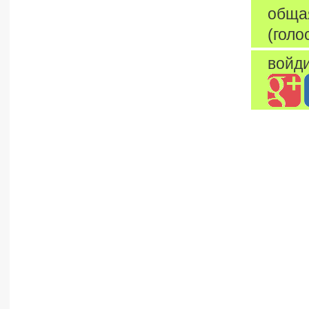
обща
(голо
войди