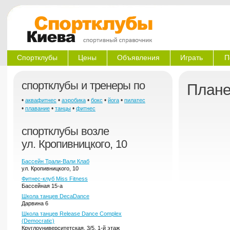
Спортклубы
Цены
Объявления
Играть
П
спортклубы и тренеры по
Плане
•
•
•
•
•
аквафитнес
аэробика
бокс
йога
пилатес
•
•
•
плавание
танцы
фитнес
спортклубы возле
ул. Кропивницкого, 10
Бассейн Трали-Вали Клаб
ул. Кропивницкого, 10
Фитнес-клуб Miss Fitness
Бассейная 15-а
Школа танцев DecaDance
Дарвина 6
Школа танцев Release Dance Complex
(Democratic)
Круглоуниверситетская, 3/5, 1-й этаж