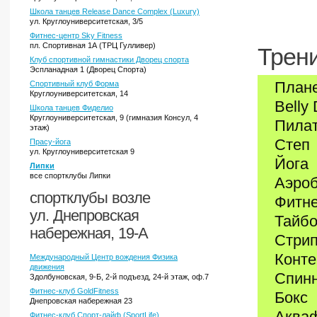
Школа танцев Release Dance Complex (Luxury)
ул. Круглоуниверситетская, 3/5
Фитнес-центр Sky Fitness
пл. Спортивная 1А (ТРЦ Гулливер)
Трени
Клуб спортивной гимнастики Дворец спорта
Эспланадная 1 (Дворец Спорта)
Плане
Спортивный клуб Форма
Круглоуниверситетская, 14
Belly
Школа танцев Фиделио
Круглоуниверситетская, 9 (гимназия Консул, 4
Пила
этаж)
Степ
Прасу-йога
ул. Круглоуниверситетская 9
Йога
Липки
все спортклубы Липки
Аэро
спортклубы возле
Фитн
ул. Днепровская
Тайб
набережная, 19-А
Стрип
Конт
Международный Центр вождения Физика
движения
Спинн
Здолбуновская, 9-Б, 2-й подъезд, 24-й этаж, оф.7
Фитнес-клуб GoldFitness
Бокс
Днепровская набережная 23
Аква
Фитнес-клуб Спорт-лайф (SportLife)