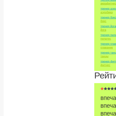
аквафитне
тренер аэр
аэробика
тренер бок
бокс
тренер йога
йога
тренер пил
пилатес
тренер пла
плавание
тренер тан
танцы
тренер фит
фитнес
Рейт
впеча
впеча
впеча